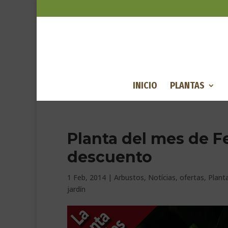
INICIO
PLANTAS
Planta del mes de F
descuento
1 Feb, 2014
|
Arbustos
,
Notícias
,
ofertas
,
Plant
jardín