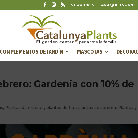
SERVICIOS
PARQUE INFANTI
COMPLEMENTOS DE JARDÍN
MASCOTAS
DECORAC
ebrero: Gardenia con 10% de
as
,
Plantas de exterior
,
plantas de flor
,
plantas de sombra
,
Plantas y