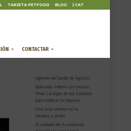
L
TARJETA PETFOOD
BLOG
| CAT
IÓN
CONTACTAR
Agenda del jardín de Agosto
Balcones «Mini» con mucho
Flow: La regla de los 3 planos
para triplicar tu espacio
Vive este verano en tu
terraza o jardín
El cuidado de tu mascota