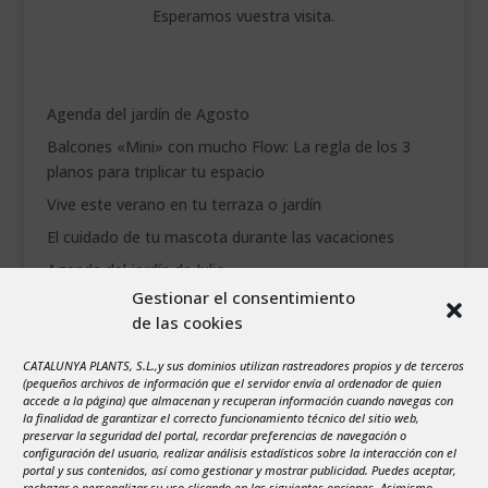
Esperamos vuestra visita.
Agenda del jardín de Agosto
Balcones «Mini» con mucho Flow: La regla de los 3
planos para triplicar tu espacio
Vive este verano en tu terraza o jardín
El cuidado de tu mascota durante las vacaciones
Agenda del jardín de Julio
Gestionar el consentimiento
de las cookies
agosto 2026
L
M
X
J
V
S
D
CATALUNYA PLANTS, S.L.,y sus dominios utilizan rastreadores propios y de terceros
1
2
(pequeños archivos de información que el servidor envía al ordenador de quien
accede a la página) que almacenan y recuperan información cuando navegas con
3
4
5
6
7
8
9
la finalidad de garantizar el correcto funcionamiento técnico del sitio web,
preservar la seguridad del portal, recordar preferencias de navegación o
10
11
12
13
14
15
16
configuración del usuario, realizar análisis estadísticos sobre la interacción con el
portal y sus contenidos, así como gestionar y mostrar publicidad. Puedes aceptar,
17
18
19
20
21
22
23
rechazar o personalizar su uso clicando en las siguientes opciones. Asimismo,