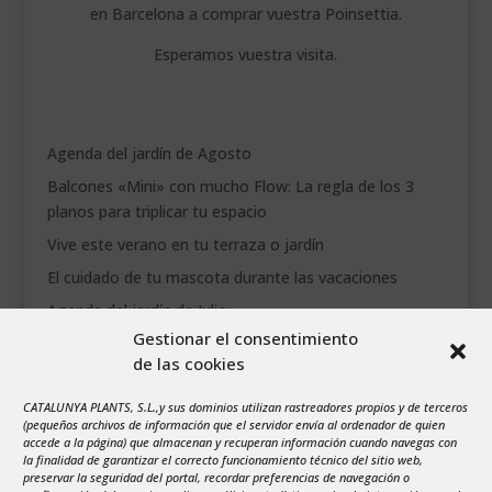
en Barcelona a comprar vuestra Poinsettia.
Esperamos vuestra visita.
Agenda del jardín de Agosto
Balcones «Mini» con mucho Flow: La regla de los 3
planos para triplicar tu espacio
Vive este verano en tu terraza o jardín
El cuidado de tu mascota durante las vacaciones
Agenda del jardín de Julio
Gestionar el consentimiento
de las cookies
agosto 2026
L
M
X
J
V
S
D
CATALUNYA PLANTS, S.L.,y sus dominios utilizan rastreadores propios y de terceros
1
2
(pequeños archivos de información que el servidor envía al ordenador de quien
accede a la página) que almacenan y recuperan información cuando navegas con
3
4
5
6
7
8
9
la finalidad de garantizar el correcto funcionamiento técnico del sitio web,
preservar la seguridad del portal, recordar preferencias de navegación o
10
11
12
13
14
15
16