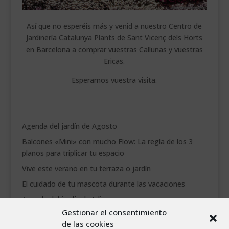
Así que no esperéis más y venid a nuestro Centro de
Jardinería Catalunya Plants de Sant Vicenç dels Horts
en Barcelona a comprar vuestras Callunas y vuestras
Ericas.
Esperamos vuestra visita.
Agenda del jardín de Agosto
Balcones «Mini» con mucho Flow: La regla de los 3
planos para triplicar tu espacio
Vive este verano en tu terraza o jardín
El cuidado de tu mascota durante las vacaciones
Agenda del jardín de Julio
Gestionar el consentimiento
de las cookies
agosto 2026