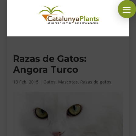
SÍGUENOS EN:
Razas de Gatos:
INICIO
Angora Turco
PLANTAS
COMPLEMENTOS JARDÍN
13 Feb, 2015
|
Gatos
,
Mascotas
,
Razas de gatos
MASCOTAS
DECORACIÓN
HORARIO GARDEN
CONTACTAR
BLOG