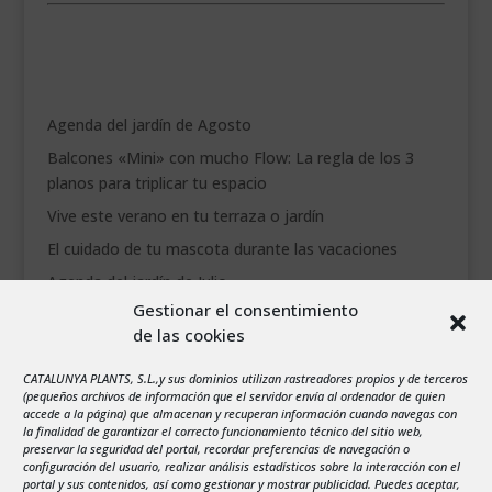
Agenda del jardín de Agosto
Balcones «Mini» con mucho Flow: La regla de los 3
planos para triplicar tu espacio
Vive este verano en tu terraza o jardín
El cuidado de tu mascota durante las vacaciones
Agenda del jardín de Julio
Gestionar el consentimiento
de las cookies
agosto 2026
L
M
X
J
V
S
D
CATALUNYA PLANTS, S.L.,y sus dominios utilizan rastreadores propios y de terceros
1
2
(pequeños archivos de información que el servidor envía al ordenador de quien
accede a la página) que almacenan y recuperan información cuando navegas con
3
4
5
6
7
8
9
la finalidad de garantizar el correcto funcionamiento técnico del sitio web,
preservar la seguridad del portal, recordar preferencias de navegación o
10
11
12
13
14
15
16
configuración del usuario, realizar análisis estadísticos sobre la interacción con el
portal y sus contenidos, así como gestionar y mostrar publicidad. Puedes aceptar,
17
18
19
20
21
22
23