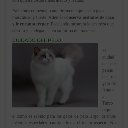
con quien mostrará más afecto y lealtad.
Ya hemos comentado anteriormente que es un gato
musculoso y fuerte. Además
conserva instintos de caza
y le encanta trepar
. Escalando mostrará la destreza que
atesora y la elegancia en su forma de moverse.
CUIDADO DEL PELO
El
cuidad
o del
pelaje
de un
gato de
Angor
a
Turco
requier
e, como es sabido para los gatos de pelo largo, de unos
métodos especiales para que luzca el mejor aspecto. No