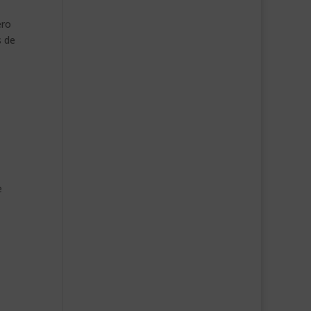
ero
s de
e