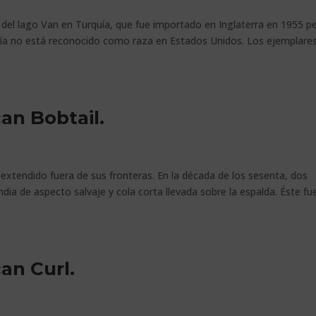
a del lago Van en Turquía, que fue importado en Inglaterra en 1955 p
vía no está reconocido como raza en Estados Unidos. Los ejemplare
an Bobtail.
xtendido fuera de sus fronteras. En la década de los sesenta, dos
dia de aspecto salvaje y cola corta llevada sobre la espalda. Éste fu
an Curl.