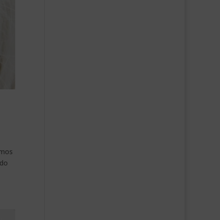
amos
odo