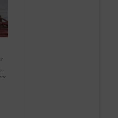
dín
las
ntro