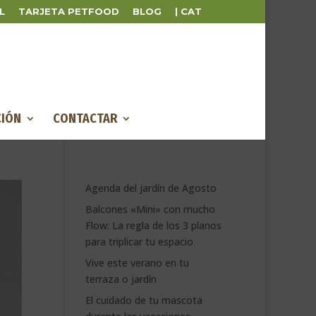
L
TARJETA PETFOOD
BLOG
| CAT
IÓN
CONTACTAR
Agenda del jardín de Agosto
Balcones «Mini» con mucho
Flow: La regla de los 3 planos
para triplicar tu espacio
Vive este verano en tu
terraza o jardín
El cuidado de tu mascota