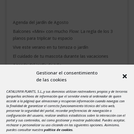
Agenda del jardín de Agosto
Balcones «Mini» con mucho Flow: La regla de los 3
planos para triplicar tu espacio
Vive este verano en tu terraza o jardín
El cuidado de tu mascota durante las vacaciones
Agenda del jardín de Julio
Gestionar el consentimiento
de las cookies
agosto 2026
L
M
X
J
V
S
D
CATALUNYA PLANTS, S.L.,y sus dominios utilizan rastreadores propios y de terceros
1
2
(pequeños archivos de información que el servidor envía al ordenador de quien
accede a la página) que almacenan y recuperan información cuando navegas con
3
4
5
6
7
8
9
la finalidad de garantizar el correcto funcionamiento técnico del sitio web,
preservar la seguridad del portal, recordar preferencias de navegación o
10
11
12
13
14
15
16
configuración del usuario, realizar análisis estadísticos sobre la interacción con el
portal y sus contenidos, así como gestionar y mostrar publicidad. Puedes aceptar,
17
18
19
20
21
22
23
rechazar o personalizar su uso clicando en las siguientes opciones. Asimismo,
24
25
26
27
28
29
30
puedes consultar nuestra
política de cookies
.