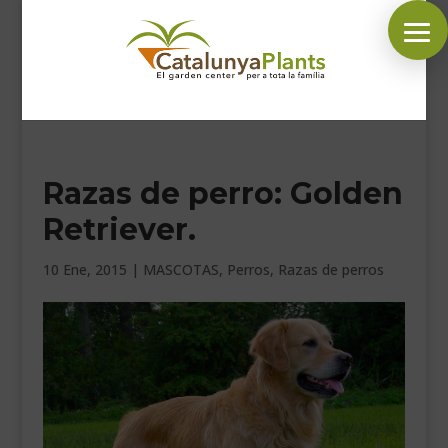
SÍGUENOS EN:
Razas de perro: Golden
INICIO
Retriever.
PLANTAS
COMPLEMENTOS JARDÍN
10 Ene, 2015
|
MASCOTAS
,
Perros
,
Razas de perros
MASCOTAS
DECORACIÓN
HORARIO GARDEN
CONTACTAR
BLOG