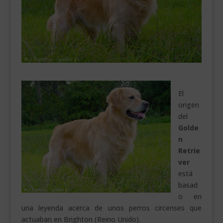
___________________________
VEURE EN CATALÀ
El
origen
del
Golde
n
Retrie
ver
está
basad
o en
una leyenda acerca de unos perros circenses que
actuaban en Brighton (Reino Unido).