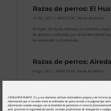
Razas de perros: El Hus
12 Dic, 2011
|
MASCOTAS
,
Razas de perros
El origen del Husky Siberiano se remonta a hace 
de arrastre y utilizados por el hombre desde h
ha mantenido su fisionomía...
Razas de perros: Aireda
6 Ago, 2011
|
MASCOTAS
,
Razas de perros
El Airedale Terrier es el mayor de los Terrier, f
el valle de Aire (Inglaterra) cruzando perros de
de existir. Se buscaba...
CATALUNYA PLANTS, S.L.,y sus dominios utilizan rastreadores propios y de terceros (
información que el servidor envía al ordenador de quien accede a la página) que al
información cuando navegas con la finalidad de garantizar el correcto funcionamiento
web, preservar la seguridad del portal, recordar preferencias de navegación o configu