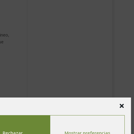
ineo,
ue
 en
ron
Rechazar
Mostrar preferencias