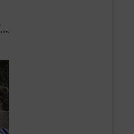
n
n los