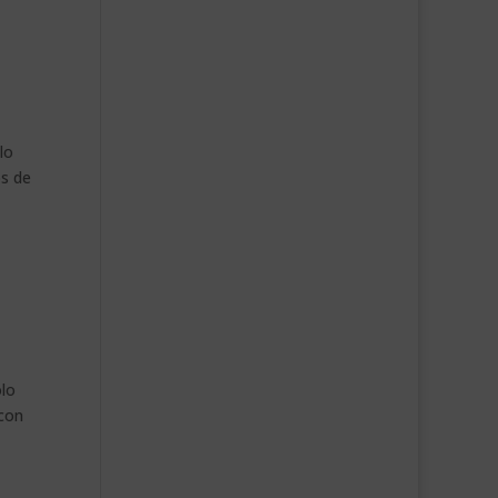
lo
os de
olo
 con