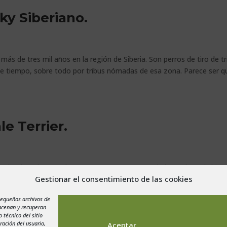
ky Siberiano.
más de tres mil años en la región de Siberia. Son perros de tiro de tr
ace tiempo, sobre todo por tribus nómadas de esa zona. Parece ser q
le Terrier.
ue seleccionado entre los años 1850 y 1880 por criadores de Yorkshire,
Gestionar el consentimiento de las cookies
 nutria, Otterhound y otros perros Terriers negro y fuego que ya deja
pequeños archivos de
macenan y recuperan
 técnico del sitio
ración del usuario,
Aceptar