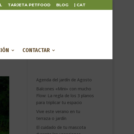
L
TARJETA PETFOOD
BLOG
| CAT
IÓN
CONTACTAR
Agenda del jardín de Agosto
Balcones «Mini» con mucho
Flow: La regla de los 3 planos
para triplicar tu espacio
Vive este verano en tu
terraza o jardín
El cuidado de tu mascota