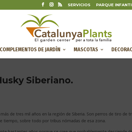
SERVICIOS
PARQUE INFANTI
COMPLEMENTOS DE JARDÍN
MASCOTAS
DECORAC
Husky Siberiano.
más de tres mil años en la región de Siberia. Son perros de tiro de tr
ace tiempo, sobre todo por tribus nómadas de esa zona.
ante bastantes años porque se cree que probablemente desciende de