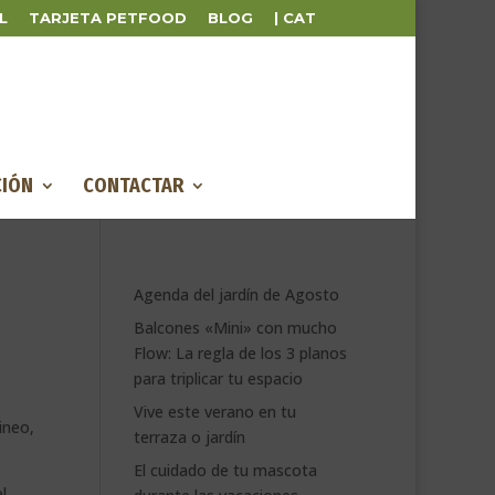
L
TARJETA PETFOOD
BLOG
| CAT
IÓN
CONTACTAR
Agenda del jardín de Agosto
Balcones «Mini» con mucho
Flow: La regla de los 3 planos
para triplicar tu espacio
Vive este verano en tu
ineo,
terraza o jardín
El cuidado de tu mascota
l