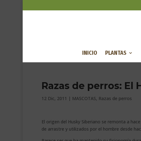
INICIO
PLANTAS
Razas de perros: El 
12 Dic, 2011
|
MASCOTAS
,
Razas de perros
El origen del Husky Siberiano se remonta a hace 
de arrastre y utilizados por el hombre desde h
Parece ser que ha mantenido su fisionomía dur