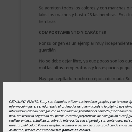
Se admiten todos los colores y con manchas o mar
kilos los machos y hasta 23 las hembras. En alt
hembras.
COMPORTAMIENTO Y CARÁCTER
Por su origen es un ejemplar muy independiente y
guardián.
No se debe dejar libre, ya que pocos son los qu
mal las altas temperaturas y los espacios pequeñ
Hay que cepillarlo mucho en época de muda. Su 
ciudades, aunque parece que no se adapta del tod
.
CATALUNYA PLANTS, S.L.,y sus dominios utilizan rastreadores propios y de terceros (
información que el servidor envía al ordenador de quien accede a la página) que al
información cuando navegas con la finalidad de garantizar el correcto funcionamiento
web, preservar la seguridad del portal, recordar preferencias de navegación o configu
realizar análisis estadísticos sobre la interacción con el portal y sus contenidos, así 
mostrar publicidad. Puedes aceptar, rechazar o personalizar su uso clicando en las si
Asimismo, puedes consultar nuestra
política de cookies
.