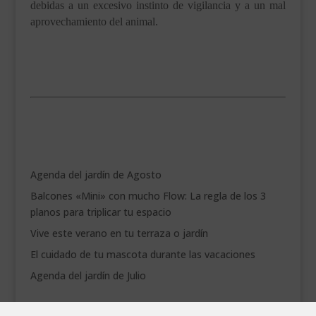
debidas a un excesivo instinto de vigilancia y a un mal
aprovechamiento del animal.
.
.
Agenda del jardín de Agosto
Balcones «Mini» con mucho Flow: La regla de los 3
planos para triplicar tu espacio
Vive este verano en tu terraza o jardín
El cuidado de tu mascota durante las vacaciones
Agenda del jardín de Julio
agosto 2026