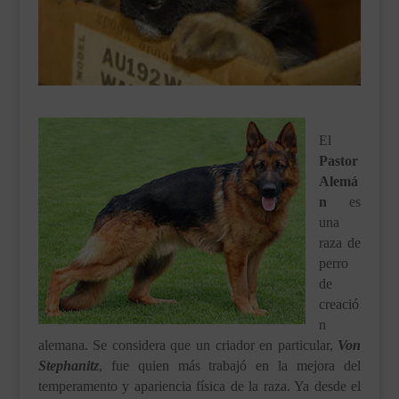
___________________________
VEURE EN CATALÀ
El
Pastor
Alemá
n
es
una
raza de
perro
de
creació
n
alemana. Se considera que un criador en particular,
Von
Stephanitz
, fue quien más trabajó en la mejora del
temperamento y apariencia física de la raza. Ya desde el