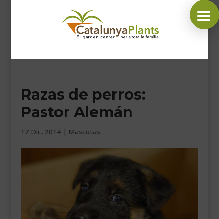
SÍGUENOS EN:
Razas de perros:
INICIO
Pastor Alemán
PLANTAS
COMPLEMENTOS JARDÍN
17 Dic, 2014
|
Mascotas
MASCOTAS
DECORACIÓN
HORARIO GARDEN
CONTACTAR
BLOG