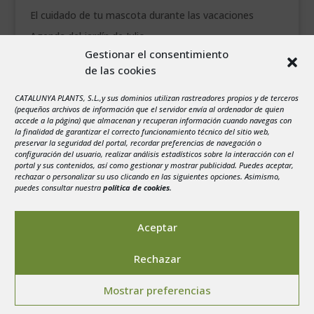
El cuidado de tu mascota durante las vacaciones
Agenda del jardín de Julio
Gestionar el consentimiento
de las cookies
agosto 2026
L
M
X
J
V
S
D
CATALUNYA PLANTS, S.L.,y sus dominios utilizan rastreadores propios y de terceros
1
2
(pequeños archivos de información que el servidor envía al ordenador de quien
accede a la página) que almacenan y recuperan información cuando navegas con
3
4
5
6
7
8
9
la finalidad de garantizar el correcto funcionamiento técnico del sitio web,
preservar la seguridad del portal, recordar preferencias de navegación o
10
11
12
13
14
15
16
configuración del usuario, realizar análisis estadísticos sobre la interacción con el
portal y sus contenidos, así como gestionar y mostrar publicidad. Puedes aceptar,
17
18
19
20
21
22
23
rechazar o personalizar su uso clicando en las siguientes opciones. Asimismo,
24
25
26
27
28
29
30
puedes consultar nuestra
política de cookies
.
31
« Jul
Aceptar
Rechazar
Mostrar preferencias