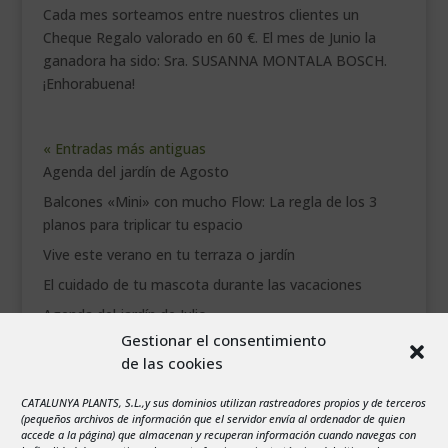
Cada mes sorteamos entre nuestros clientes un
Cheque Regalo valorado en 60 €. El mes de Junio la
ganadora ha sido: Sra. SUSANNA MONTALA BOSCH.
¡Enhorabuena!
« Entradas más antiguas
Agenda del jardín de Agosto
Balcones «Mini» con mucho Flow: La regla de los 3
planos para triplicar tu espacio
Vive este verano en tu terraza o jardín
El cuidado de tu mascota durante las vacaciones
Agenda del jardín de Julio
Gestionar el consentimiento
de las cookies
agosto 2026
L
M
X
J
V
S
D
CATALUNYA PLANTS, S.L.,y sus dominios utilizan rastreadores propios y de terceros
1
2
(pequeños archivos de información que el servidor envía al ordenador de quien
accede a la página) que almacenan y recuperan información cuando navegas con
3
4
5
6
7
8
9