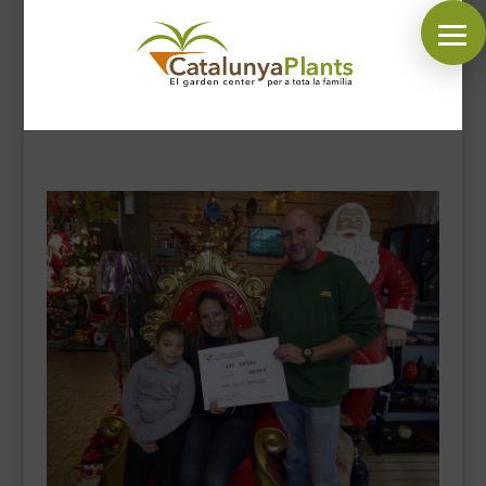
SÍGUENOS EN:
INICIO
PLANTAS
COMPLEMENTOS JARDÍN
MASCOTAS
DECORACIÓN
HORARIO GARDEN
CONTACTAR
BLOG