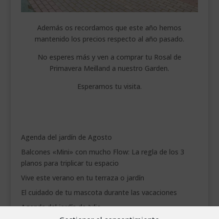
Además os recordamos que este año hemos
mantenido los precios respecto al año pasado.
No esperes más y ven a comprar tu Rosal de
Primavera Meilland a nuestro Garden.
Esperamos tu visita.
Agenda del jardín de Agosto
Balcones «Mini» con mucho Flow: La regla de los 3
planos para triplicar tu espacio
Vive este verano en tu terraza o jardín
El cuidado de tu mascota durante las vacaciones
Agenda del jardín de Julio