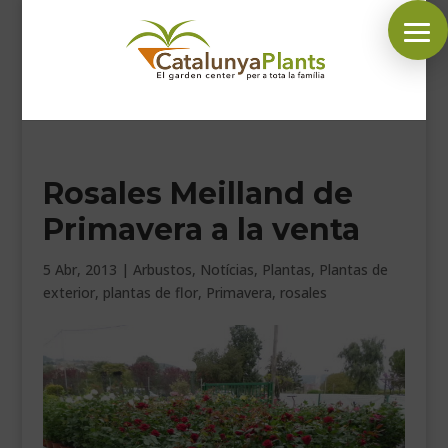
SÍGUENOS EN:
Rosales Meilland de
INICIO
Primavera a la venta
PLANTAS
COMPLEMENTOS JARDÍN
5 Abr, 2013
|
Arbustos
,
Notícias
,
Plantas
,
Plantas de
exterior
,
plantas de flor
,
Primavera
,
rosales
MASCOTAS
DECORACIÓN
HORARIO GARDEN
CONTACTAR
BLOG