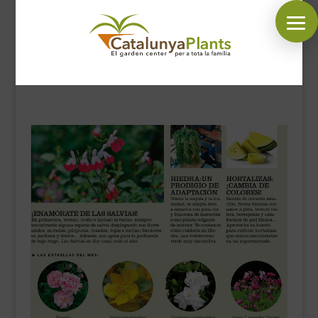
SÍGUENOS EN:
INICIO
PLANTAS
COMPLEMENTOS JARDÍN
MASCOTAS
DECORACIÓN
HORARIO GARDEN
CONTACTAR
BLOG