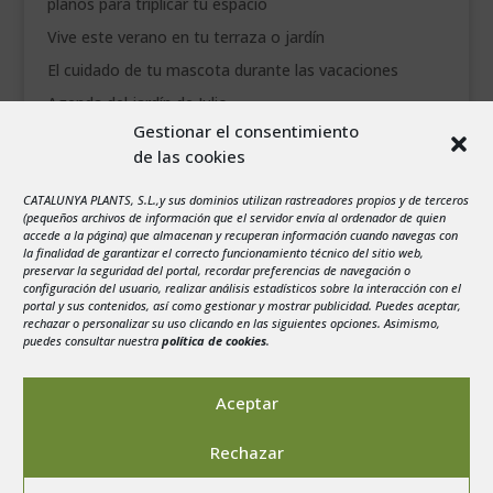
planos para triplicar tu espacio
Vive este verano en tu terraza o jardín
El cuidado de tu mascota durante las vacaciones
Agenda del jardín de Julio
Gestionar el consentimiento
de las cookies
agosto 2026
L
M
X
J
V
S
D
CATALUNYA PLANTS, S.L.,y sus dominios utilizan rastreadores propios y de terceros
1
2
(pequeños archivos de información que el servidor envía al ordenador de quien
accede a la página) que almacenan y recuperan información cuando navegas con
3
4
5
6
7
8
9
la finalidad de garantizar el correcto funcionamiento técnico del sitio web,
preservar la seguridad del portal, recordar preferencias de navegación o
10
11
12
13
14
15
16
configuración del usuario, realizar análisis estadísticos sobre la interacción con el
portal y sus contenidos, así como gestionar y mostrar publicidad. Puedes aceptar,
17
18
19
20
21
22
23
rechazar o personalizar su uso clicando en las siguientes opciones. Asimismo,
24
25
26
27
28
29
30
puedes consultar nuestra
política de cookies
.
31
« Jul
Aceptar
Rechazar