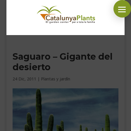
SÍGUENOS EN:
Saguaro – Gigante del
INICIO
desierto
PLANTAS
COMPLEMENTOS JARDÍN
24 Dic, 2011
|
Plantas y jardín
MASCOTAS
DECORACIÓN
HORARIO GARDEN
CONTACTAR
BLOG