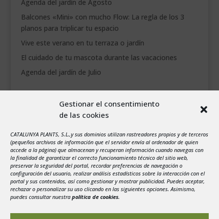
Agenda del jardín de Agosto
Balcones «Mini» con mucho Flow: La regla de los 3
planos para triplicar tu espacio
Vive este verano en tu terraza o jardín
El cuidado de tu mascota durante las vacaciones
Agenda del jardín de Julio
agosto 2026
Gestionar el consentimiento
L
M
X
J
V
S
D
de las cookies
1
2
3
4
5
6
7
8
9
CATALUNYA PLANTS, S.L.,y sus dominios utilizan rastreadores propios y de terceros
(pequeños archivos de información que el servidor envía al ordenador de quien
10
11
12
13
14
15
16
accede a la página) que almacenan y recuperan información cuando navegas con
la finalidad de garantizar el correcto funcionamiento técnico del sitio web,
17
18
19
20
21
22
23
preservar la seguridad del portal, recordar preferencias de navegación o
configuración del usuario, realizar análisis estadísticos sobre la interacción con el
24
25
26
27
28
29
30
portal y sus contenidos, así como gestionar y mostrar publicidad. Puedes aceptar,
rechazar o personalizar su uso clicando en las siguientes opciones. Asimismo,
31
puedes consultar nuestra
política de cookies
.
« Jul