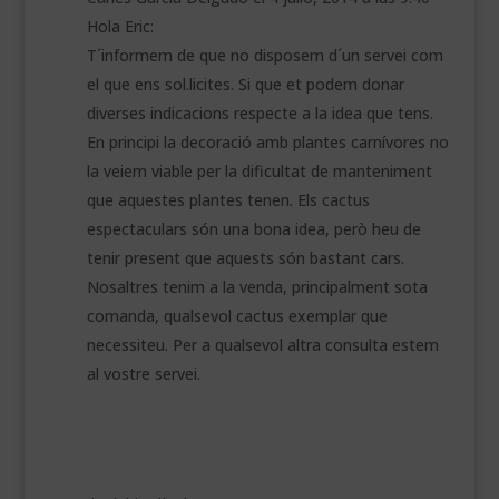
Hola Eric:
T´informem de que no disposem d´un servei com
el que ens sol.licites. Si que et podem donar
diverses indicacions respecte a la idea que tens.
En principi la decoració amb plantes carnívores no
la veiem viable per la dificultat de manteniment
que aquestes plantes tenen. Els cactus
espectaculars són una bona idea, però heu de
tenir present que aquests són bastant cars.
Nosaltres tenim a la venda, principalment sota
comanda, qualsevol cactus exemplar que
necessiteu. Per a qualsevol altra consulta estem
al vostre servei.