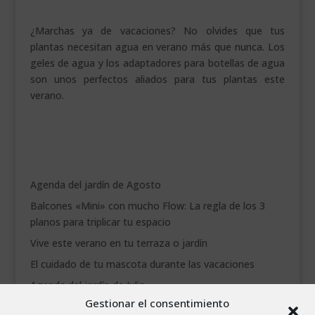
¿Marchas ya de vacaciones? No olvides que tus
plantas necesitan agua en verano más que nunca. Los
geles de agua y los adaptadores para botellas de agua
son unos perfectos aliados para tus plantas este
verano.
Agenda del jardín de Agosto
Balcones «Mini» con mucho Flow: La regla de los 3
planos para triplicar tu espacio
Vive este verano en tu terraza o jardín
El cuidado de tu mascota durante las vacaciones
Agenda del jardín de Julio
Gestionar el consentimiento