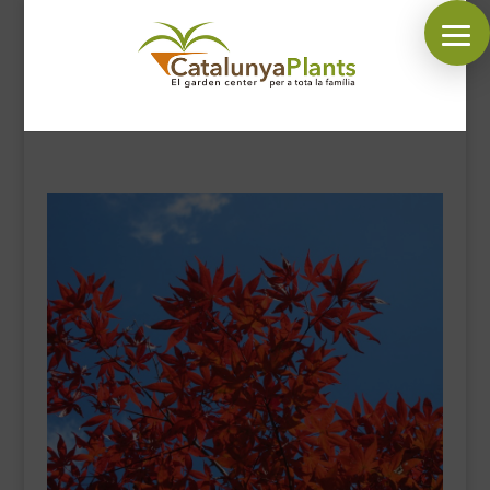
SÍGUENOS EN:
INICIO
PLANTAS
COMPLEMENTOS JARDÍN
MASCOTAS
DECORACIÓN
HORARIO GARDEN
CONTACTAR
BLOG