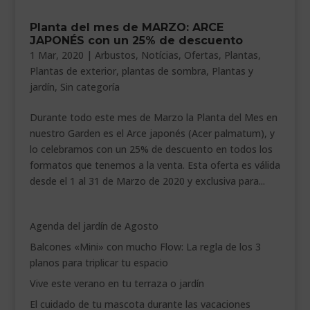
___________________________
Planta del mes de MARZO: ARCE
JAPONÉS con un 25% de descuento
VEURE EN CATALÀ
1 Mar, 2020
|
Arbustos
,
Notícias
,
Ofertas
,
Plantas
,
Plantas de exterior
,
plantas de sombra
,
Plantas y
jardín
,
Sin categoría
Durante todo este mes de Marzo la Planta del Mes en
nuestro Garden es el Arce japonés (Acer palmatum), y
lo celebramos con un 25% de descuento en todos los
formatos que tenemos a la venta. Esta oferta es válida
desde el 1 al 31 de Marzo de 2020 y exclusiva para...
Agenda del jardín de Agosto
Balcones «Mini» con mucho Flow: La regla de los 3
planos para triplicar tu espacio
Vive este verano en tu terraza o jardín
El cuidado de tu mascota durante las vacaciones