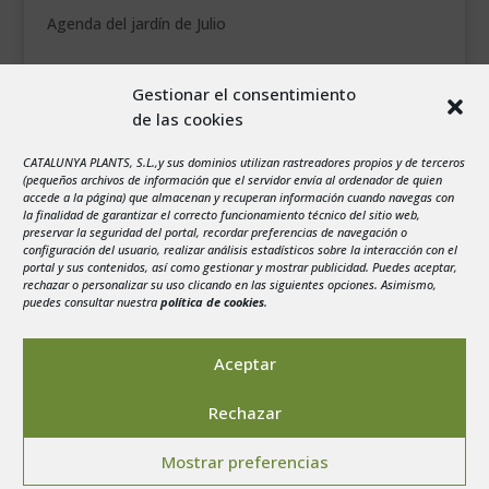
Agenda del jardín de Julio
agosto 2026
Gestionar el consentimiento
L
M
X
J
V
S
D
de las cookies
1
2
CATALUNYA PLANTS, S.L.,y sus dominios utilizan rastreadores propios y de terceros
3
4
5
6
7
8
9
(pequeños archivos de información que el servidor envía al ordenador de quien
10
11
12
13
14
15
16
accede a la página) que almacenan y recuperan información cuando navegas con
la finalidad de garantizar el correcto funcionamiento técnico del sitio web,
17
18
19
20
21
22
23
preservar la seguridad del portal, recordar preferencias de navegación o
configuración del usuario, realizar análisis estadísticos sobre la interacción con el
24
25
26
27
28
29
30
portal y sus contenidos, así como gestionar y mostrar publicidad. Puedes aceptar,
rechazar o personalizar su uso clicando en las siguientes opciones. Asimismo,
31
puedes consultar nuestra
política de cookies
.
« Jul
Aceptar
Rechazar
Aviso legal
-
Política de privacidad
-
Politica de
Mostrar preferencias
Cookies