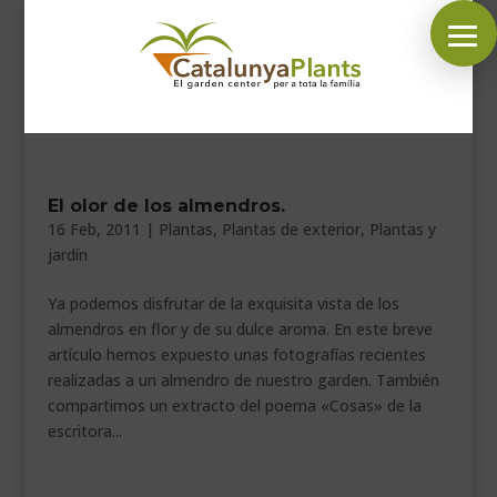
SÍGUENOS EN:
INICIO
El olor de los almendros.
16 Feb, 2011
|
Plantas
,
Plantas de exterior
,
Plantas y
PLANTAS
jardín
COMPLEMENTOS JARDÍN
Ya podemos disfrutar de la exquisita vista de los
MASCOTAS
almendros en flor y de su dulce aroma. En este breve
artículo hemos expuesto unas fotografías recientes
DECORACIÓN
realizadas a un almendro de nuestro garden. También
HORARIO GARDEN
compartimos un extracto del poema «Cosas» de la
escritora...
CONTACTAR
BLOG