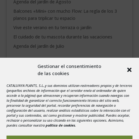
Agenda del jardín de Agosto
___________________________
Balcones «Mini» con mucho Flow: La regla de los 3
planos para triplicar tu espacio
VEURE EN CATALÀ
Vive este verano en tu terraza o jardín
El cuidado de tu mascota durante las vacaciones
Agenda del jardín de Julio
agosto 2026
Gestionar el consentimiento
L
M
X
J
V
S
D
de las cookies
1
2
CATALUNYA PLANTS, S.L.,y sus dominios utilizan rastreadores propios y de terceros
3
4
5
6
7
8
9
(pequeños archivos de información que el servidor envía al ordenador de quien
10
11
12
13
14
15
16
accede a la página) que almacenan y recuperan información cuando navegas con
la finalidad de garantizar el correcto funcionamiento técnico del sitio web,
17
18
19
20
21
22
23
preservar la seguridad del portal, recordar preferencias de navegación o
configuración del usuario, realizar análisis estadísticos sobre la interacción con el
24
25
26
27
28
29
30
portal y sus contenidos, así como gestionar y mostrar publicidad. Puedes aceptar,
rechazar o personalizar su uso clicando en las siguientes opciones. Asimismo,
31
puedes consultar nuestra
política de cookies
.
« Jul