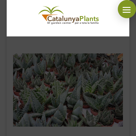
SÍGUENOS EN:
INICIO
PLANTAS
COMPLEMENTOS JARDÍN
MASCOTAS
DECORACIÓN
HORARIO GARDEN
CONTACTAR
BLOG