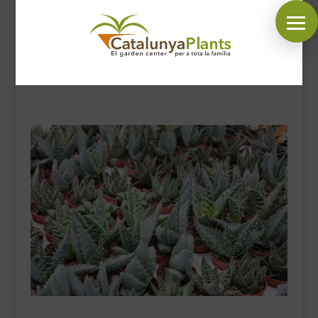
SÍGUENOS EN:
INICIO
PLANTAS
COMPLEMENTOS JARDÍN
MASCOTAS
DECORACIÓN
HORARIO GARDEN
CONTACTAR
BLOG