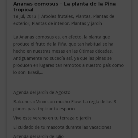
Ananas comosus – La planta de la Piña
___________________________
tropical
18 Jul, 2013
|
Árboles frutales
,
Plantas
,
Plantas de
VEURE EN CATALÀ
exterior
,
Plantas de interior
,
Plantas y jardín
La Ananas comosus es, en efecto, la planta que
produce el fruto de la Piña, que tan habitual se ha
hecho en nuestras mesas en las últimas décadas.
Antiguamente no sucedía así, ya que las piñas se
producen en lugares tan remotos a nuestro país como
lo son: Brasil,...
Agenda del jardín de Agosto
Balcones «Mini» con mucho Flow: La regla de los 3
planos para triplicar tu espacio
Vive este verano en tu terraza o jardín
El cuidado de tu mascota durante las vacaciones
Agenda del jardín de Julio