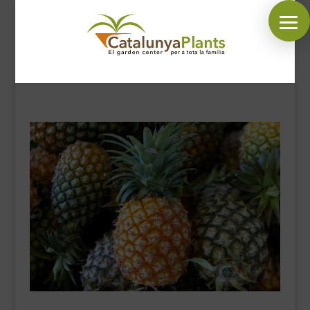
SÍGUENOS EN:
INICIO
PLANTAS
COMPLEMENTOS JARDÍN
MASCOTAS
DECORACIÓN
HORARIO GARDEN
CONTACTAR
BLOG