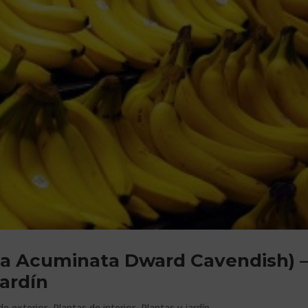
sa Acuminata Dward Cavendish) 
jardín
de exterior
,
Plantas de interior
,
Plantas y jardín