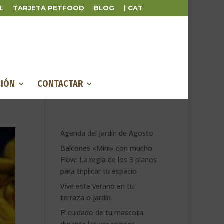
L
TARJETA PETFOOD
BLOG
| CAT
IÓN
CONTACTAR
Agenda del jardín de Agosto
Balcones «Mini» con mucho
Flow: La regla de los 3 planos
para triplicar tu espacio
Vive este verano en tu
terraza o jardín
El cuidado de tu mascota