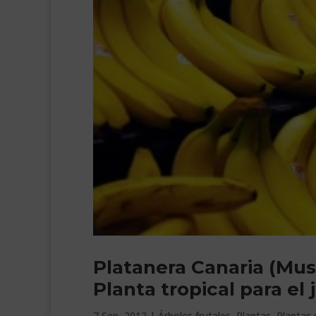
Platanera Canaria (Mu
Planta tropical para el 
7 Sep, 2012
|
Árboles frutales
,
Plantas
,
Plantas 