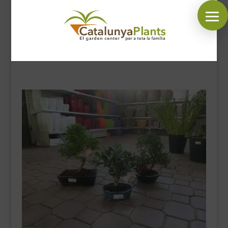
SÍGUENOS EN:
INICIO
PLANTAS
COMPLEMENTOS JARDÍN
MASCOTAS
DECORACIÓN
HORARIO GARDEN
CONTACTAR
BLOG