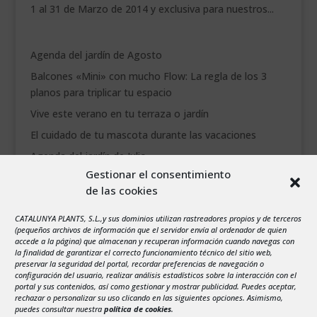
1 al 31 de Marzo de 2014 y exclusiva para nuestros...
Agenda del jardín de Agosto
Balcones «Mini» con mucho Flow: La regla de los 3
planos para triplicar tu espacio
Vive este verano en tu terraza o jardín
El cuidado de tu mascota durante las vacaciones
Agenda del jardín de Julio
Gestionar el consentimiento
de las cookies
agosto 2026
L
M
X
J
V
S
D
CATALUNYA PLANTS, S.L.,y sus dominios utilizan rastreadores propios y de terceros
1
2
(pequeños archivos de información que el servidor envía al ordenador de quien
accede a la página) que almacenan y recuperan información cuando navegas con
3
4
5
6
7
8
9
la finalidad de garantizar el correcto funcionamiento técnico del sitio web,
preservar la seguridad del portal, recordar preferencias de navegación o
10
11
12
13
14
15
16
configuración del usuario, realizar análisis estadísticos sobre la interacción con el
portal y sus contenidos, así como gestionar y mostrar publicidad. Puedes aceptar,
17
18
19
20
21
22
23
rechazar o personalizar su uso clicando en las siguientes opciones. Asimismo,
24
25
26
27
28
29
30
puedes consultar nuestra
política de cookies
.