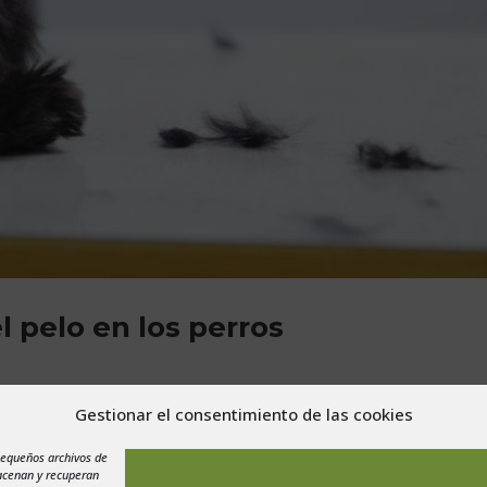
l pelo en los perros
Gestionar el consentimiento de las cookies
 de un perro es un proceso totalmente normal, de muda, y no tiene
ma de fondo. Sin embargo, en ocasiones lo que puede ser una simp
pequeños archivos de
macenan y recuperan