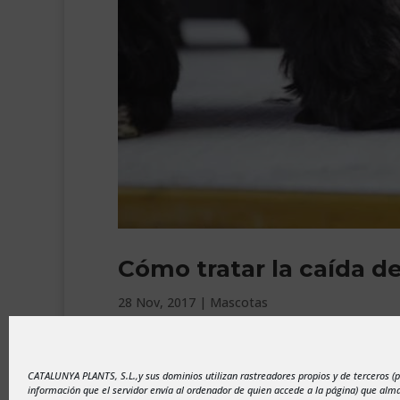
Cómo tratar la caída de
28 Nov, 2017
|
Mascotas
Hay épocas del año en las que la caída del pelo
porqué ser síntoma de una enfermedad o proble
CATALUNYA PLANTS, S.L.,y sus dominios utilizan rastreadores propios y de terceros (
muda normal de su pelo, podría ser un...
información que el servidor envía al ordenador de quien accede a la página) que al