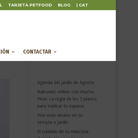
L
TARJETA PETFOOD
BLOG
| CAT
IÓN
CONTACTAR
Agenda del jardín de Agosto
Balcones «Mini» con mucho
Flow: La regla de los 3 planos
para triplicar tu espacio
Vive este verano en tu
terraza o jardín
El cuidado de tu mascota