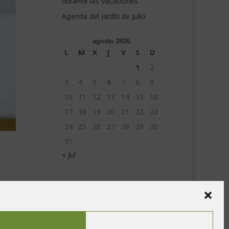
durante las vacaciones
Agenda del jardín de Julio
agosto 2026
L
M
X
J
V
S
D
1
2
3
4
5
6
7
8
9
10
11
12
13
14
15
16
17
18
19
20
21
22
23
24
25
26
27
28
29
30
31
« Jul
le