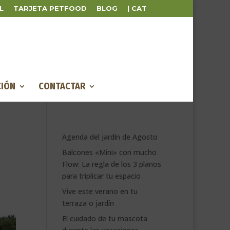
L
TARJETA PETFOOD
BLOG
| CAT
IÓN
CONTACTAR
Agenda del jardín de Agosto
Balcones «Mini» con mucho
Flow: La regla de los 3 planos
para triplicar tu espacio
Vive este verano en tu
terraza o jardín
El cuidado de tu mascota