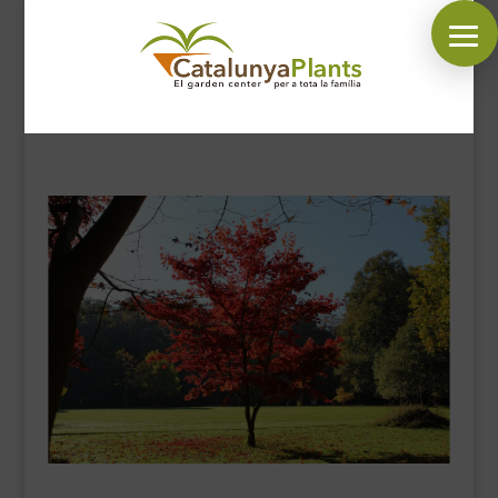
SÍGUENOS EN:
INICIO
PLANTAS
COMPLEMENTOS JARDÍN
MASCOTAS
DECORACIÓN
HORARIO GARDEN
CONTACTAR
BLOG