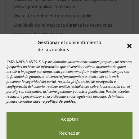
planos para triplicar tu espacio
Vive este verano en tu terraza o jardín
El cuidado de tu mascota durante las vacaciones
Agenda del jardín de Julio
Gestionar el consentimiento
de las cookies
agosto 2026
L
M
X
J
V
S
D
CATALUNYA PLANTS, S.L.,y sus dominios utilizan rastreadores propios y de terceros
1
2
(pequeños archivos de información que el servidor envía al ordenador de quien
accede a la página) que almacenan y recuperan información cuando navegas con
3
4
5
6
7
8
9
la finalidad de garantizar el correcto funcionamiento técnico del sitio web,
preservar la seguridad del portal, recordar preferencias de navegación o
10
11
12
13
14
15
16
configuración del usuario, realizar análisis estadísticos sobre la interacción con el
portal y sus contenidos, así como gestionar y mostrar publicidad. Puedes aceptar,
17
18
19
20
21
22
23
rechazar o personalizar su uso clicando en las siguientes opciones. Asimismo,
24
25
26
27
28
29
30
puedes consultar nuestra
política de cookies
.
31
« Jul
Aceptar
Rechazar