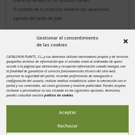
Vive este verano en tu terraza o jardín
El cuidado de tu mascota durante las vacaciones
Agenda del jardín de Julio
agosto 2026
Gestionar el consentimiento
L
M
X
J
V
S
D
de las cookies
1
2
CATALUNYA PLANTS, S.L.,y sus dominios utilizan rastreadores propios y de terceros
3
4
5
6
7
8
9
(pequeños archivos de información que el servidor envía al ordenador de quien
10
11
12
13
14
15
16
accede a la página) que almacenan y recuperan información cuando navegas con
la finalidad de garantizar el correcto funcionamiento técnico del sitio web,
17
18
19
20
21
22
23
preservar la seguridad del portal, recordar preferencias de navegación o
configuración del usuario, realizar análisis estadísticos sobre la interacción con el
24
25
26
27
28
29
30
portal y sus contenidos, así como gestionar y mostrar publicidad. Puedes aceptar,
rechazar o personalizar su uso clicando en las siguientes opciones. Asimismo,
31
puedes consultar nuestra
política de cookies
.
« Jul
Aceptar
Rechazar