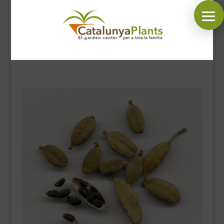
SÍGUENOS EN:
INICIO
PLANTAS
COMPLEMENTOS JARDÍN
MASCOTAS
DECORACIÓN
HORARIO GARDEN
CONTACTAR
BLOG