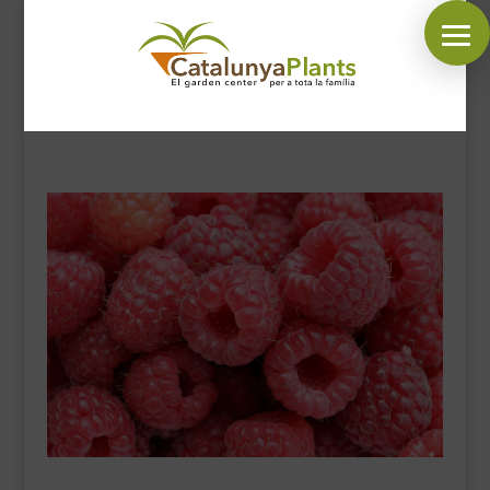
SÍGUENOS EN:
INICIO
PLANTAS
COMPLEMENTOS JARDÍN
MASCOTAS
DECORACIÓN
HORARIO GARDEN
CONTACTAR
BLOG