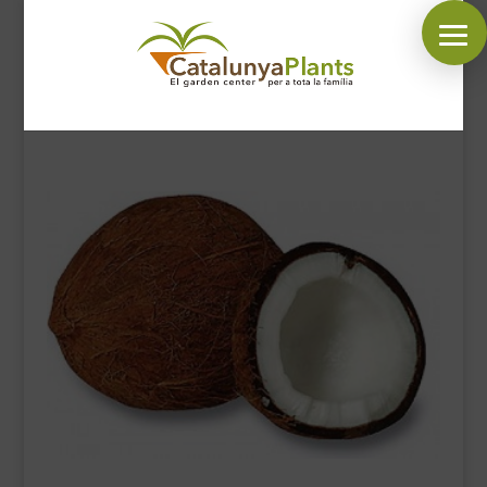
SÍGUENOS EN:
INICIO
PLANTAS
COMPLEMENTOS JARDÍN
MASCOTAS
DECORACIÓN
HORARIO GARDEN
CONTACTAR
BLOG