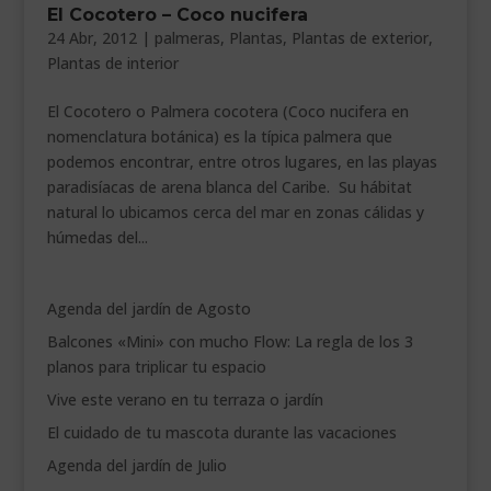
El Cocotero – Coco nucifera
___________________________
24 Abr, 2012
|
palmeras
,
Plantas
,
Plantas de exterior
,
Plantas de interior
VEURE EN CATALÀ
El Cocotero o Palmera cocotera (Coco nucifera en
nomenclatura botánica) es la típica palmera que
podemos encontrar, entre otros lugares, en las playas
paradisíacas de arena blanca del Caribe. Su hábitat
natural lo ubicamos cerca del mar en zonas cálidas y
húmedas del...
Agenda del jardín de Agosto
Balcones «Mini» con mucho Flow: La regla de los 3
planos para triplicar tu espacio
Vive este verano en tu terraza o jardín
El cuidado de tu mascota durante las vacaciones
Agenda del jardín de Julio