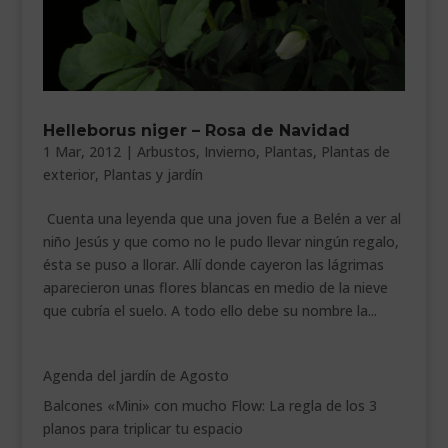
___________________________
VEURE EN CATALÀ
Helleborus niger – Rosa de Navidad
1 Mar, 2012
|
Arbustos
,
Invierno
,
Plantas
,
Plantas de
exterior
,
Plantas y jardín
Cuenta una leyenda que una joven fue a Belén a ver al
niño Jesús y que como no le pudo llevar ningún regalo,
ésta se puso a llorar. Allí donde cayeron las lágrimas
aparecieron unas flores blancas en medio de la nieve
que cubría el suelo. A todo ello debe su nombre la...
Agenda del jardín de Agosto
Balcones «Mini» con mucho Flow: La regla de los 3
planos para triplicar tu espacio