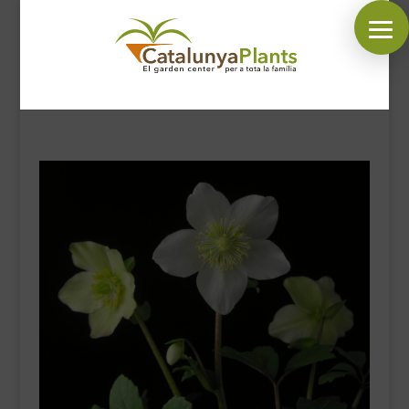
SÍGUENOS EN:
INICIO
PLANTAS
COMPLEMENTOS JARDÍN
MASCOTAS
DECORACIÓN
HORARIO GARDEN
CONTACTAR
BLOG