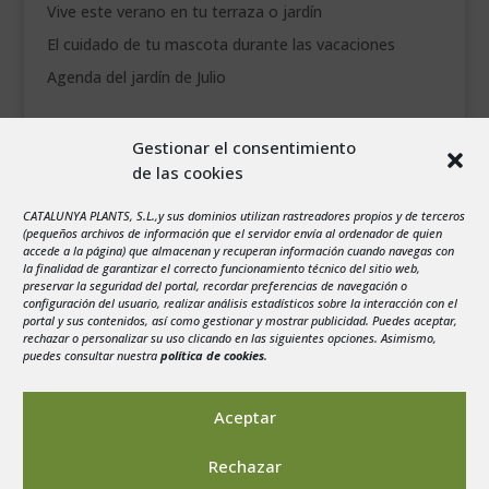
Vive este verano en tu terraza o jardín
El cuidado de tu mascota durante las vacaciones
Agenda del jardín de Julio
agosto 2026
Gestionar el consentimiento
L
M
X
J
V
S
D
de las cookies
1
2
3
4
5
6
7
8
9
CATALUNYA PLANTS, S.L.,y sus dominios utilizan rastreadores propios y de terceros
(pequeños archivos de información que el servidor envía al ordenador de quien
10
11
12
13
14
15
16
accede a la página) que almacenan y recuperan información cuando navegas con
la finalidad de garantizar el correcto funcionamiento técnico del sitio web,
17
18
19
20
21
22
23
preservar la seguridad del portal, recordar preferencias de navegación o
configuración del usuario, realizar análisis estadísticos sobre la interacción con el
24
25
26
27
28
29
30
portal y sus contenidos, así como gestionar y mostrar publicidad. Puedes aceptar,
rechazar o personalizar su uso clicando en las siguientes opciones. Asimismo,
31
puedes consultar nuestra
política de cookies
.
« Jul
Aceptar
Rechazar