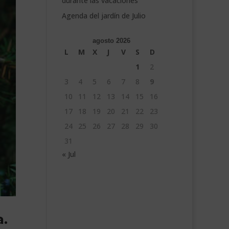
durante las vacaciones
Agenda del jardín de Julio
agosto 2026
L
M
X
J
V
S
D
1
2
3
4
5
6
7
8
9
10
11
12
13
14
15
16
17
18
19
20
21
22
23
24
25
26
27
28
29
30
31
« Jul
a.