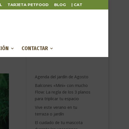
L
TARJETA PETFOOD
BLOG
| CAT
IÓN
CONTACTAR
Agenda del jardín de Agosto
Balcones «Mini» con mucho
Flow: La regla de los 3 planos
para triplicar tu espacio
Vive este verano en tu
terraza o jardín
El cuidado de tu mascota