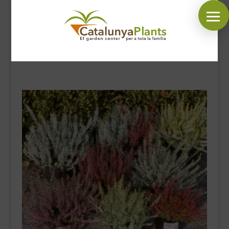
SÍGUENOS EN:
INICIO
PLANTAS
COMPLEMENTOS JARDÍN
MASCOTAS
DECORACIÓN
HORARIO GARDEN
CONTACTAR
BLOG