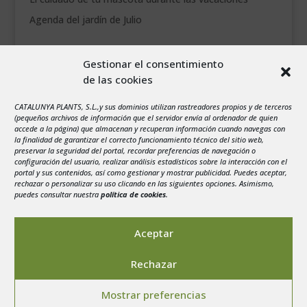
Agenda del jardín de Julio
agosto 2026
Gestionar el consentimiento
L
M
X
J
V
S
D
de las cookies
1
2
CATALUNYA PLANTS, S.L.,y sus dominios utilizan rastreadores propios y de terceros
3
4
5
6
7
8
9
(pequeños archivos de información que el servidor envía al ordenador de quien
10
11
12
13
14
15
16
accede a la página) que almacenan y recuperan información cuando navegas con
la finalidad de garantizar el correcto funcionamiento técnico del sitio web,
17
18
19
20
21
22
23
preservar la seguridad del portal, recordar preferencias de navegación o
configuración del usuario, realizar análisis estadísticos sobre la interacción con el
24
25
26
27
28
29
30
portal y sus contenidos, así como gestionar y mostrar publicidad. Puedes aceptar,
rechazar o personalizar su uso clicando en las siguientes opciones. Asimismo,
31
puedes consultar nuestra
política de cookies
.
« Jul
Aceptar
Rechazar
Aviso legal
-
Política de privacidad
-
Politica de
Mostrar preferencias