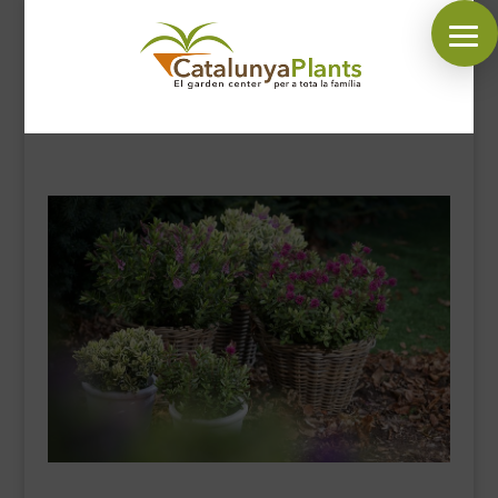
SÍGUENOS EN:
INICIO
PLANTAS
COMPLEMENTOS JARDÍN
MASCOTAS
DECORACIÓN
HORARIO GARDEN
CONTACTAR
BLOG