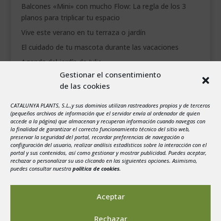
Balcones «Mini» con mucho Flow: La regla de los 3
planos para triplicar tu espacio
Vive este verano en tu terraza o jardín
El cuidado de tu mascota durante las vacaciones
Agenda del jardín de Julio
Gestionar el consentimiento
de las cookies
agosto 2026
L
M
X
J
V
S
D
CATALUNYA PLANTS, S.L.,y sus dominios utilizan rastreadores propios y de terceros
1
2
(pequeños archivos de información que el servidor envía al ordenador de quien
accede a la página) que almacenan y recuperan información cuando navegas con
3
4
5
6
7
8
9
la finalidad de garantizar el correcto funcionamiento técnico del sitio web,
preservar la seguridad del portal, recordar preferencias de navegación o
10
11
12
13
14
15
16
configuración del usuario, realizar análisis estadísticos sobre la interacción con el
portal y sus contenidos, así como gestionar y mostrar publicidad. Puedes aceptar,
17
18
19
20
21
22
23
rechazar o personalizar su uso clicando en las siguientes opciones. Asimismo,
24
25
26
27
28
29
30
puedes consultar nuestra
política de cookies
.
31
« Jul
Aceptar
Rechazar