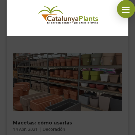
SÍGUENOS EN:
INICIO
PLANTAS
COMPLEMENTOS JARDÍN
MASCOTAS
DECORACIÓN
HORARIO GARDEN
CONTACTAR
Macetas: cómo usarlas
14 Abr, 2021
|
Decoración
BLOG