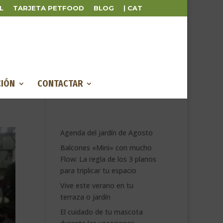
L
TARJETA PETFOOD
BLOG
| CAT
IÓN
CONTACTAR
Agenda del jardín de Agosto
Balcones «Mini» con mucho
Flow: La regla de los 3 planos
para triplicar tu espacio
Vive este verano en tu
terraza o jardín
El cuidado de tu mascota