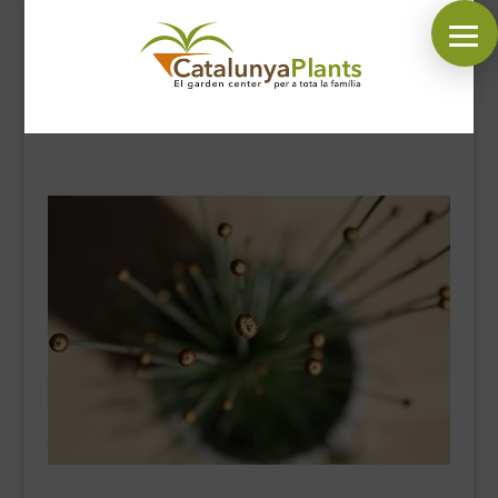
SÍGUENOS EN:
INICIO
PLANTAS
COMPLEMENTOS JARDÍN
MASCOTAS
DECORACIÓN
HORARIO GARDEN
CONTACTAR
BLOG