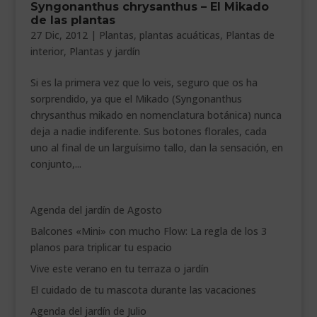
Syngonanthus chrysanthus – El Mikado
___________________________
de las plantas
27 Dic, 2012
|
Plantas
,
plantas acuáticas
,
Plantas de
VEURE EN CATALÀ
interior
,
Plantas y jardín
Si es la primera vez que lo veis, seguro que os ha
sorprendido, ya que el Mikado (Syngonanthus
chrysanthus mikado en nomenclatura botánica) nunca
deja a nadie indiferente. Sus botones florales, cada
uno al final de un larguísimo tallo, dan la sensación, en
conjunto,...
Agenda del jardín de Agosto
Balcones «Mini» con mucho Flow: La regla de los 3
planos para triplicar tu espacio
Vive este verano en tu terraza o jardín
El cuidado de tu mascota durante las vacaciones
Agenda del jardín de Julio