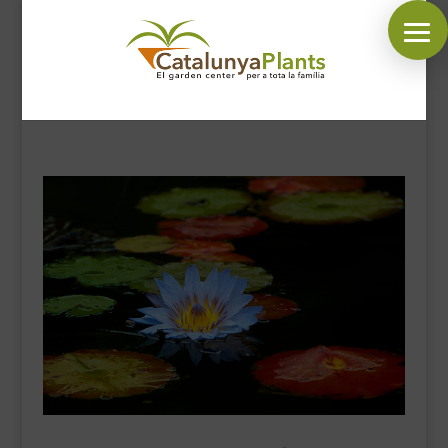
SÍGUENOS EN:
INICIO
PLANTAS
COMPLEMENTOS JARDÍN
MASCOTAS
DECORACIÓN
HORARIO GARDEN
CONTACTAR
BLOG