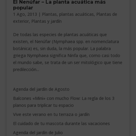
El Nenúfar – La planta acuática más
___________________________
popular
1 Ago, 2013
|
Plantas
,
plantas acuáticas
,
Plantas de
VEURE EN CATALÀ
exterior
,
Plantas y jardín
De todas las especies de plantas acuáticas que
existen, el Nenúfar (Nymphaea spp. en nomenclatura
botánica) es, sin duda, la más popular. La palabra
griega Nymphaea significa Ninfa que, como casi todo
el mundo sabe, se trata de un ser mitológico que tiene
predilección...
Agenda del jardín de Agosto
Balcones «Mini» con mucho Flow: La regla de los 3
planos para triplicar tu espacio
Vive este verano en tu terraza o jardín
El cuidado de tu mascota durante las vacaciones
Agenda del jardín de Julio