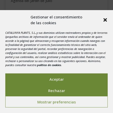
Agenda del jardín de Julio
agosto 2026
Gestionar el consentimiento
L
M
X
J
V
S
D
de las cookies
1
2
CATALUNYA PLANTS, S.L.,y sus dominios utilizan rastreadores propios y de terceros
3
4
5
6
7
8
9
(pequeños archivos de información que el servidor envía al ordenador de quien
10
11
12
13
14
15
16
accede a la página) que almacenan y recuperan información cuando navegas con
la finalidad de garantizar el correcto funcionamiento técnico del sitio web,
17
18
19
20
21
22
23
preservar la seguridad del portal, recordar preferencias de navegación o
configuración del usuario, realizar análisis estadísticos sobre la interacción con el
24
25
26
27
28
29
30
portal y sus contenidos, así como gestionar y mostrar publicidad. Puedes aceptar,
rechazar o personalizar su uso clicando en las siguientes opciones. Asimismo,
31
puedes consultar nuestra
política de cookies
.
« Jul
Aceptar
Rechazar
Aviso legal
-
Política de privacidad
-
Politica de
Mostrar preferencias
Cookies