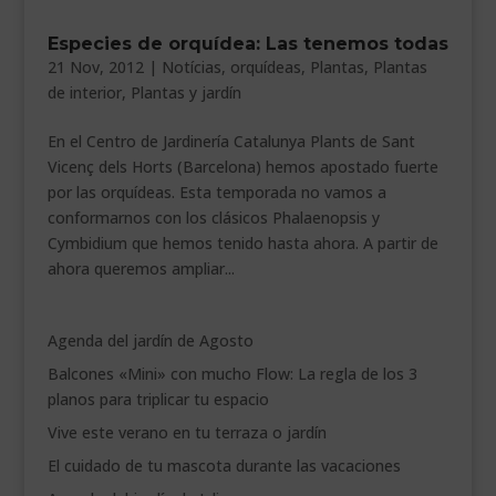
___________________________
Especies de orquídea: Las tenemos todas
21 Nov, 2012
|
Notícias
,
orquídeas
,
Plantas
,
Plantas
VEURE EN CATALÀ
de interior
,
Plantas y jardín
En el Centro de Jardinería Catalunya Plants de Sant
Vicenç dels Horts (Barcelona) hemos apostado fuerte
por las orquídeas. Esta temporada no vamos a
conformarnos con los clásicos Phalaenopsis y
Cymbidium que hemos tenido hasta ahora. A partir de
ahora queremos ampliar...
Agenda del jardín de Agosto
Balcones «Mini» con mucho Flow: La regla de los 3
planos para triplicar tu espacio
Vive este verano en tu terraza o jardín
El cuidado de tu mascota durante las vacaciones