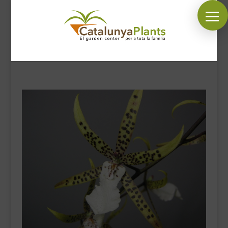
SÍGUENOS EN:
INICIO
PLANTAS
COMPLEMENTOS JARDÍN
MASCOTAS
DECORACIÓN
HORARIO GARDEN
CONTACTAR
BLOG