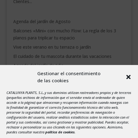
Clientes...
Agenda del jardín de Agosto
Balcones «Mini» con mucho Flow: La regla de los 3
planos para triplicar tu espacio
Vive este verano en tu terraza o jardín
El cuidado de tu mascota durante las vacaciones
Agenda del jardín de Julio
Gestionar el consentimiento
de las cookies
agosto 2026
L
M
X
J
V
S
D
CATALUNYA PLANTS, S.L.,y sus dominios utilizan rastreadores propios y de terceros
1
2
(pequeños archivos de información que el servidor envía al ordenador de quien
accede a la página) que almacenan y recuperan información cuando navegas con
3
4
5
6
7
8
9
la finalidad de garantizar el correcto funcionamiento técnico del sitio web,
preservar la seguridad del portal, recordar preferencias de navegación o
10
11
12
13
14
15
16
configuración del usuario, realizar análisis estadísticos sobre la interacción con el
portal y sus contenidos, así como gestionar y mostrar publicidad. Puedes aceptar,
17
18
19
20
21
22
23
rechazar o personalizar su uso clicando en las siguientes opciones. Asimismo,
24
25
26
27
28
29
30
puedes consultar nuestra
política de cookies
.