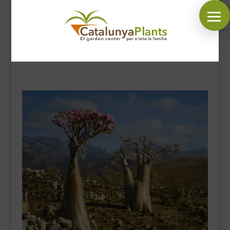
SÍGUENOS EN:
INICIO
PLANTAS
COMPLEMENTOS JARDÍN
MASCOTAS
DECORACIÓN
HORARIO GARDEN
CONTACTAR
BLOG