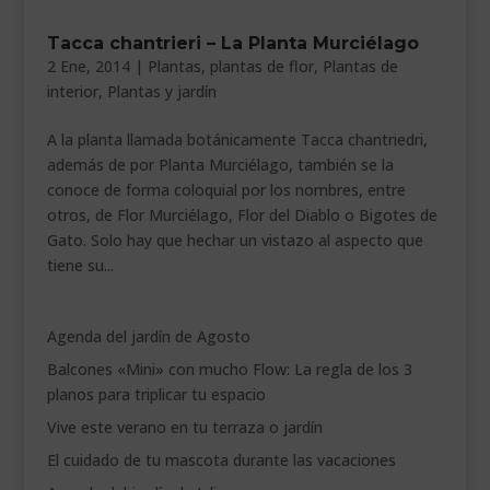
___________________________
Tacca chantrieri – La Planta Murciélago
2 Ene, 2014
|
Plantas
,
plantas de flor
,
Plantas de
VEURE EN CATALÀ
interior
,
Plantas y jardín
A la planta llamada botánicamente Tacca chantriedri,
además de por Planta Murciélago, también se la
conoce de forma coloquial por los nombres, entre
otros, de Flor Murciélago, Flor del Diablo o Bigotes de
Gato. Solo hay que hechar un vistazo al aspecto que
tiene su...
Agenda del jardín de Agosto
Balcones «Mini» con mucho Flow: La regla de los 3
planos para triplicar tu espacio
Vive este verano en tu terraza o jardín
El cuidado de tu mascota durante las vacaciones