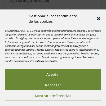
Agenda del jardín de Julio
agosto 2026
Gestionar el consentimiento
L
M
X
J
V
S
D
de las cookies
1
2
CATALUNYA PLANTS, S.L.,y sus dominios utilizan rastreadores propios y de terceros
3
4
5
6
7
8
9
(pequeños archivos de información que el servidor envía al ordenador de quien
10
11
12
13
14
15
16
accede a la página) que almacenan y recuperan información cuando navegas con
la finalidad de garantizar el correcto funcionamiento técnico del sitio web,
17
18
19
20
21
22
23
preservar la seguridad del portal, recordar preferencias de navegación o
configuración del usuario, realizar análisis estadísticos sobre la interacción con el
24
25
26
27
28
29
30
portal y sus contenidos, así como gestionar y mostrar publicidad. Puedes aceptar,
rechazar o personalizar su uso clicando en las siguientes opciones. Asimismo,
31
puedes consultar nuestra
política de cookies
.
« Jul
Aceptar
Rechazar
Aviso legal
-
Política de privacidad
-
Politica de
Mostrar preferencias
Cookies