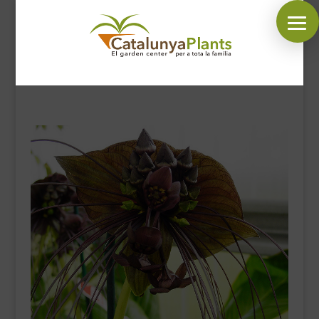
SÍGUENOS EN:
INICIO
PLANTAS
COMPLEMENTOS JARDÍN
MASCOTAS
DECORACIÓN
HORARIO GARDEN
CONTACTAR
BLOG