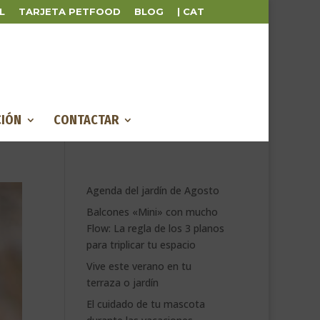
L
TARJETA PETFOOD
BLOG
| CAT
IÓN
CONTACTAR
Agenda del jardín de Agosto
Balcones «Mini» con mucho
Flow: La regla de los 3 planos
para triplicar tu espacio
Vive este verano en tu
terraza o jardín
El cuidado de tu mascota