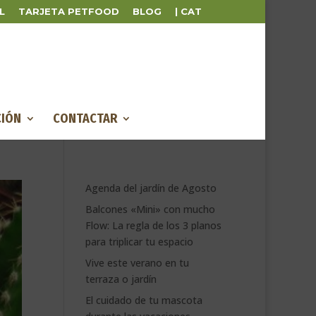
L
TARJETA PETFOOD
BLOG
| CAT
IÓN
CONTACTAR
Agenda del jardín de Agosto
Balcones «Mini» con mucho
Flow: La regla de los 3 planos
para triplicar tu espacio
Vive este verano en tu
terraza o jardín
El cuidado de tu mascota