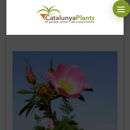
SÍGUENOS EN:
INICIO
PLANTAS
COMPLEMENTOS JARDÍN
MASCOTAS
DECORACIÓN
HORARIO GARDEN
CONTACTAR
BLOG