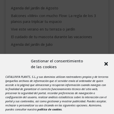
Agenda del jardín de Agosto
Balcones «Mini» con mucho Flow: La regla de los 3
planos para triplicar tu espacio
Vive este verano en tu terraza o jardín
El cuidado de tu mascota durante las vacaciones
Agenda del jardín de Julio
agosto 2026
Gestionar el consentimiento
L
M
X
J
V
S
D
de las cookies
1
2
3
4
5
6
7
8
9
CATALUNYA PLANTS, S.L.,y sus dominios utilizan rastreadores propios y de terceros
(pequeños archivos de información que el servidor envía al ordenador de quien
10
11
12
13
14
15
16
accede a la página) que almacenan y recuperan información cuando navegas con
la finalidad de garantizar el correcto funcionamiento técnico del sitio web,
17
18
19
20
21
22
23
preservar la seguridad del portal, recordar preferencias de navegación o
configuración del usuario, realizar análisis estadísticos sobre la interacción con el
24
25
26
27
28
29
30
portal y sus contenidos, así como gestionar y mostrar publicidad. Puedes aceptar,
rechazar o personalizar su uso clicando en las siguientes opciones. Asimismo,
31
puedes consultar nuestra
política de cookies
.
« Jul