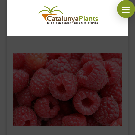
SÍGUENOS EN:
INICIO
PLANTAS
COMPLEMENTOS JARDÍN
MASCOTAS
DECORACIÓN
HORARIO GARDEN
CONTACTAR
BLOG