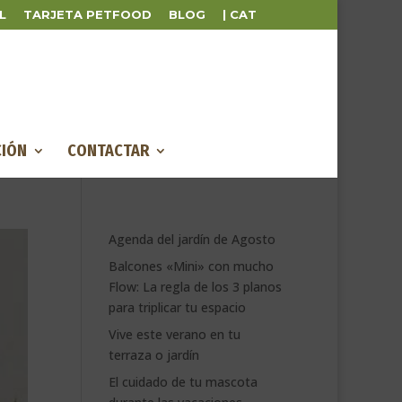
L
TARJETA PETFOOD
BLOG
| CAT
IÓN
CONTACTAR
Agenda del jardín de Agosto
Balcones «Mini» con mucho
Flow: La regla de los 3 planos
para triplicar tu espacio
Vive este verano en tu
terraza o jardín
El cuidado de tu mascota