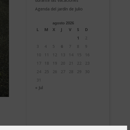
durante las vacaciones
Agenda del jardín de Julio
agosto 2026
L
M
X
J
V
S
D
1
2
3
4
5
6
7
8
9
10
11
12
13
14
15
16
17
18
19
20
21
22
23
24
25
26
27
28
29
30
31
« Jul