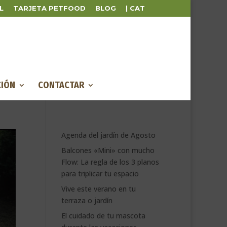
L
TARJETA PETFOOD
BLOG
| CAT
IÓN
CONTACTAR
Agenda del jardín de Agosto
Balcones «Mini» con mucho
Flow: La regla de los 3 planos
para triplicar tu espacio
Vive este verano en tu
terraza o jardín
El cuidado de tu mascota