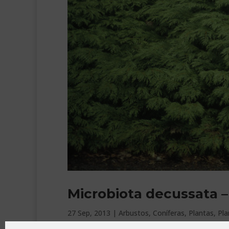
Microbiota decussata – 
27 Sep, 2013
|
Arbustos
,
Coníferas
,
Plantas
,
Pla