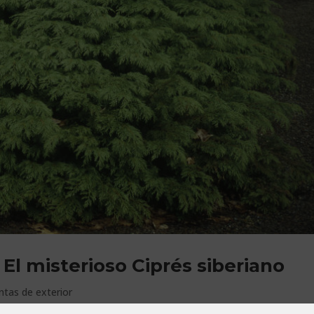
El misterioso Ciprés siberiano
ntas de exterior