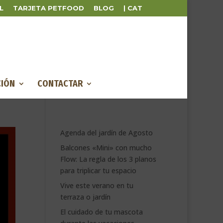
L
TARJETA PETFOOD
BLOG
| CAT
IÓN
CONTACTAR
Agenda del jardín de Agosto
Balcones «Mini» con mucho
Flow: La regla de los 3 planos
para triplicar tu espacio
Vive este verano en tu
terraza o jardín
El cuidado de tu mascota