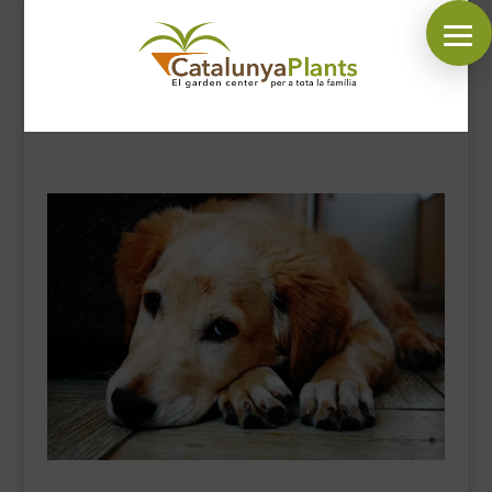
SÍGUENOS EN:
INICIO
PLANTAS
COMPLEMENTOS JARDÍN
MASCOTAS
DECORACIÓN
HORARIO GARDEN
CONTACTAR
BLOG