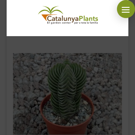
SÍGUENOS EN:
INICIO
PLANTAS
COMPLEMENTOS JARDÍN
MASCOTAS
DECORACIÓN
HORARIO GARDEN
CONTACTAR
BLOG