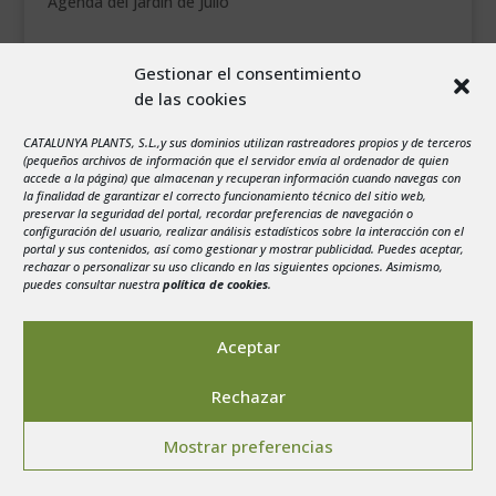
Agenda del jardín de Julio
agosto 2026
Gestionar el consentimiento
L
M
X
J
V
S
D
de las cookies
1
2
3
4
5
6
7
8
9
CATALUNYA PLANTS, S.L.,y sus dominios utilizan rastreadores propios y de terceros
(pequeños archivos de información que el servidor envía al ordenador de quien
10
11
12
13
14
15
16
accede a la página) que almacenan y recuperan información cuando navegas con
la finalidad de garantizar el correcto funcionamiento técnico del sitio web,
17
18
19
20
21
22
23
preservar la seguridad del portal, recordar preferencias de navegación o
configuración del usuario, realizar análisis estadísticos sobre la interacción con el
24
25
26
27
28
29
30
portal y sus contenidos, así como gestionar y mostrar publicidad. Puedes aceptar,
rechazar o personalizar su uso clicando en las siguientes opciones. Asimismo,
31
puedes consultar nuestra
política de cookies
.
« Jul
Aceptar
Rechazar
Aviso legal
-
Política de privacidad
-
Politica de
Mostrar preferencias
Cookies