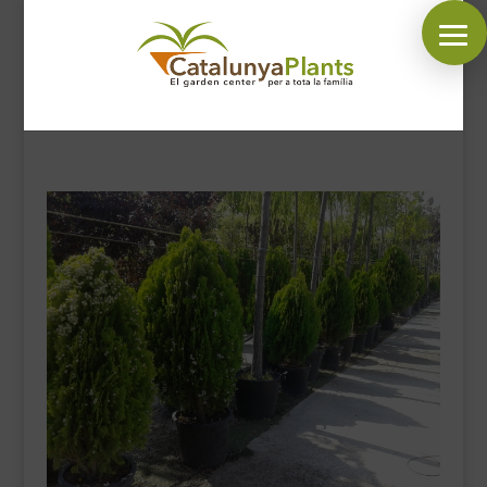
SÍGUENOS EN:
INICIO
PLANTAS
COMPLEMENTOS JARDÍN
MASCOTAS
DECORACIÓN
HORARIO GARDEN
CONTACTAR
BLOG