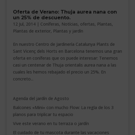
___________________________
Oferta de Verano: Thuja aurea nana con
un 25% de descuento.
VEURE EN CATALÀ
12 Jul, 2014
|
Coníferas
,
Notícias
,
ofertas
,
Plantas
,
Plantas de exterior
,
Plantas y jardín
En nuestro Centro de Jardinería Catalunya Plants de
Sant Vicenç dels Horts en Barcelona tenemos una gran
oferta en coníferas que os puede interesar: Tenemos
casi un centenar de Thuja orientalis aurea nana a las
cuales les hemos rebajado el precio un 25%. En
concreto...
Agenda del jardín de Agosto
Balcones «Mini» con mucho Flow: La regla de los 3
planos para triplicar tu espacio
Vive este verano en tu terraza o jardín
El cuidado de tu mascota durante las vacaciones