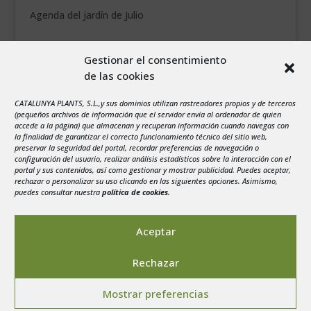
Agenda del jardín de Julio
agosto 2026
Gestionar el consentimiento
L
M
X
J
V
S
D
de las cookies
1
2
CATALUNYA PLANTS, S.L.,y sus dominios utilizan rastreadores propios y de terceros
3
4
5
6
7
8
9
(pequeños archivos de información que el servidor envía al ordenador de quien
10
11
12
13
14
15
16
accede a la página) que almacenan y recuperan información cuando navegas con
la finalidad de garantizar el correcto funcionamiento técnico del sitio web,
17
18
19
20
21
22
23
preservar la seguridad del portal, recordar preferencias de navegación o
configuración del usuario, realizar análisis estadísticos sobre la interacción con el
24
25
26
27
28
29
30
portal y sus contenidos, así como gestionar y mostrar publicidad. Puedes aceptar,
rechazar o personalizar su uso clicando en las siguientes opciones. Asimismo,
31
puedes consultar nuestra
política de cookies
.
« Jul
Aceptar
Rechazar
Aviso legal
-
Política de privacidad
-
Politica de
Mostrar preferencias
Cookies